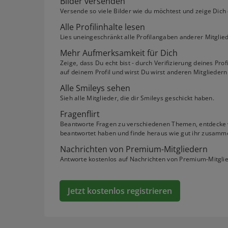
Bilder versenden
Versende so viele Bilder wie du möchtest und zeige Dich
Alle Profilinhalte lesen
Lies uneingeschränkt alle Profilangaben anderer Mitglie
Mehr Aufmerksamkeit für Dich
Zeige, dass Du echt bist - durch Verifizierung deines Prof
auf deinem Profil und wirst Du wirst anderen Mitgliedern
Alle Smileys sehen
Sieh alle Mitglieder, die dir Smileys geschickt haben.
Fragenflirt
Beantworte Fragen zu verschiedenen Themen, entdecke w
beantwortet haben und finde heraus wie gut ihr zusamm
Nachrichten von Premium-Mitgliedern
Antworte kostenlos auf Nachrichten von Premium-Mitgli
Jetzt kostenlos registrieren