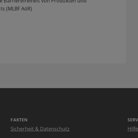
e Barrierefreiheit von Produkten und
hts (MLBF AöR)
FAKTEN
SERV
Sicherheit & Datenschutz
Hilf